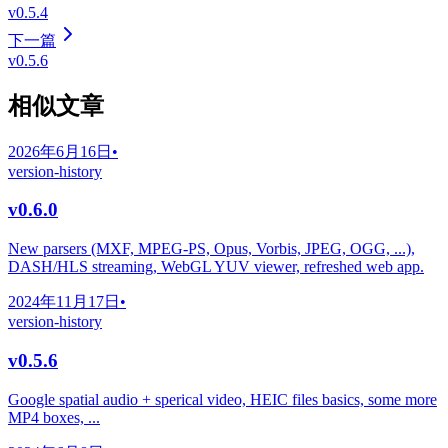
v0.5.4
下一篇
v0.5.6
相似文章
2026年6月16日
•
version-history
v0.6.0
New parsers (MXF, MPEG-PS, Opus, Vorbis, JPEG, OGG, ...),
DASH/HLS streaming, WebGL YUV viewer, refreshed web app.
2024年11月17日
•
version-history
v0.5.6
Google spatial audio + sperical video, HEIC files basics, some more
MP4 boxes, ...