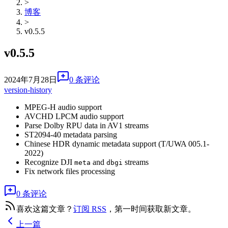
>
博客
>
v0.5.5
v0.5.5
2024年7月28日
0 条评论
version-history
MPEG-H audio support
AVCHD LPCM audio support
Parse Dolby RPU data in AV1 streams
ST2094-40 metadata parsing
Chinese HDR dynamic metadata support (T/UWA 005.1-
2022)
Recognize DJI
and
streams
meta
dbgi
Fix network files processing
0 条评论
喜欢这篇文章？
订阅 RSS
，第一时间获取新文章。
上一篇