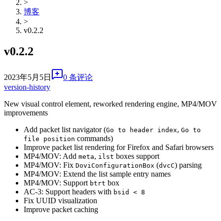
>
博客
>
v0.2.2
v0.2.2
2023年5月5日
0 条评论
version-history
New visual control element, reworked rendering engine, MP4/MOV
improvements
Add packet list navigator (
,
Go to header index
Go to
commands)
file position
Improve packet list rendering for Firefox and Safari browsers
MP4/MOV: Add
,
boxes support
meta
ilst
MP4/MOV: Fix
(
) parsing
DoviConfigurationBox
dvcC
MP4/MOV: Extend the list sample entry names
MP4/MOV: Support
box
btrt
AC-3: Support headers with
bsid < 8
Fix UUID visualization
Improve packet caching