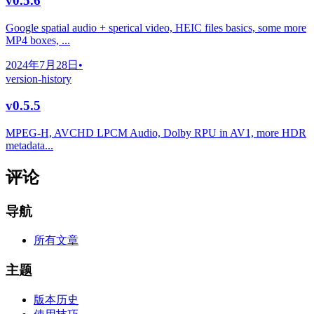
v0.5.6
Google spatial audio + sperical video, HEIC files basics, some more
MP4 boxes, ...
2024年7月28日
•
version-history
v0.5.5
MPEG-H, AVCHD LPCM Audio, Dolby RPU in AV1, more HDR
metadata...
评论
导航
所有文章
主题
版本历史