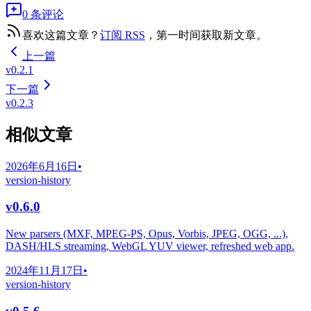
0 条评论
喜欢这篇文章？
订阅 RSS
，第一时间获取新文章。
上一篇
v0.2.1
下一篇
v0.2.3
相似文章
2026年6月16日
•
version-history
v0.6.0
New parsers (MXF, MPEG-PS, Opus, Vorbis, JPEG, OGG, ...),
DASH/HLS streaming, WebGL YUV viewer, refreshed web app.
2024年11月17日
•
version-history