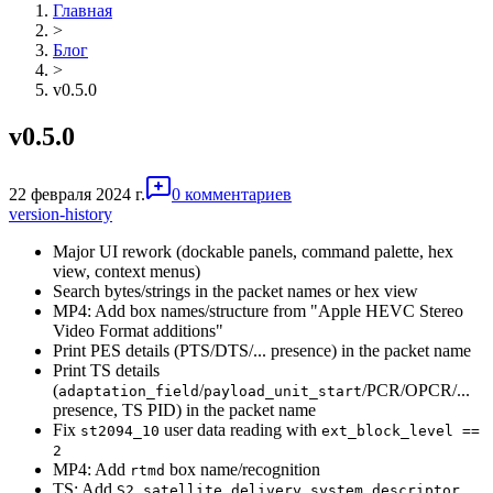
Главная
>
Блог
>
v0.5.0
v0.5.0
22 февраля 2024 г.
0 комментариев
version-history
Major UI rework (dockable panels, command palette, hex
view, context menus)
Search bytes/strings in the packet names or hex view
MP4: Add box names/structure from "Apple HEVC Stereo
Video Format additions"
Print PES details (PTS/DTS/... presence) in the packet name
Print TS details
(
/
/PCR/OPCR/...
adaptation_field
payload_unit_start
presence, TS PID) in the packet name
Fix
user data reading with
st2094_10
ext_block_level ==
2
MP4: Add
box name/recognition
rtmd
TS: Add
S2_satellite_delivery_system_descriptor