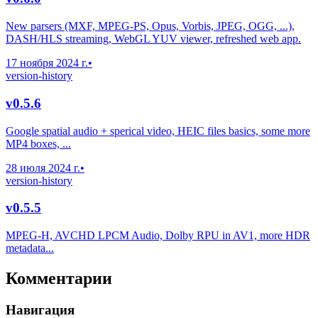
New parsers (MXF, MPEG-PS, Opus, Vorbis, JPEG, OGG, ...),
DASH/HLS streaming, WebGL YUV viewer, refreshed web app.
17 ноября 2024 г.
•
version-history
v0.5.6
Google spatial audio + sperical video, HEIC files basics, some more
MP4 boxes, ...
28 июля 2024 г.
•
version-history
v0.5.5
MPEG-H, AVCHD LPCM Audio, Dolby RPU in AV1, more HDR
metadata...
Комментарии
Навигация