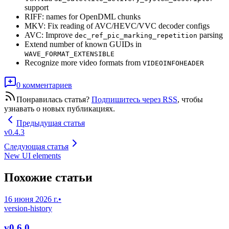
support
RIFF: names for OpenDML chunks
MKV: Fix reading of AVC/HEVC/VVC decoder configs
AVC: Improve
parsing
dec_ref_pic_marking_repetition
Extend number of known GUIDs in
WAVE_FORMAT_EXTENSIBLE
Recognize more video formats from
VIDEOINFOHEADER
0 комментариев
Понравилась статья?
Подпишитесь через RSS
, чтобы
узнавать о новых публикациях.
Предыдущая статья
v0.4.3
Следующая статья
New UI elements
Похожие статьи
16 июня 2026 г.
•
version-history
v0.6.0