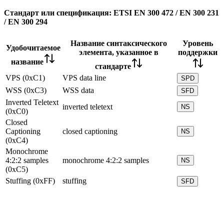
Стандарт или спецификация:
ETSI EN 300 472 / EN 300 231
/ EN 300 294
Название синтаксического
Уровень
Удобочитаемое
элемента, указанное в
поддержки
название
стандарте
VPS (0xC1)
VPS data line
SPD
WSS (0xC3)
WSS data
SFD
Inverted Teletext
inverted teletext
NS
(0xC0)
Closed
Captioning
closed captioning
NS
(0xC4)
Monochrome
4:2:2 samples
monochrome 4:2:2 samples
NS
(0xC5)
Stuffing (0xFF)
stuffing
SFD