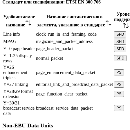
Стандарт или спецификация:
ETSI EN 300 706
Урове
Удобочитаемое
Название синтаксического
поддер
название
элемента, указанное в стандарте
Line info
clock_run_in_and_framing_code
SFD
MPAG
magazine_and_packet_address
SFD
Y=0 page header
page_header_packet
SFD
Y=1-25 display
normal_packet
SPD
rows
Y=26
enhancement
page_enhancement_data_packet
PS
triplets
Y=27 linking
editorial_link_and_broadcast_data_packet
PS
Y=28/29 format
page_function_clear_packet
PS
extension
Y=30/31
broadcast service
broadcast_service_data_packet
PS
data
Non-EBU Data Units